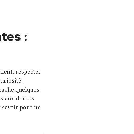
tes :
ment, respecter
uriosité.
 cache quelques
is aux durées
t savoir pour ne