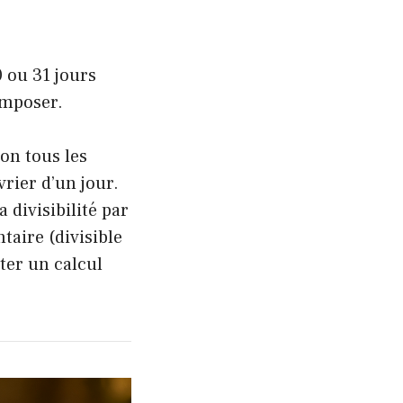
0 ou 31 jours
composer.
on tous les
rier d’un jour.
 divisibilité par
taire (divisible
ater un calcul