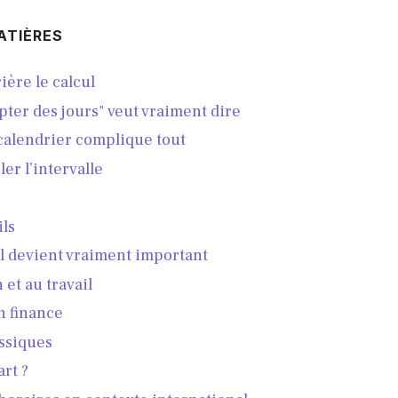
ATIÈRES
ière le calcul
ter des jours" veut vraiment dire
calendrier complique tout
r l’intervalle
ils
l devient vraiment important
 et au travail
en finance
assiques
rt ?