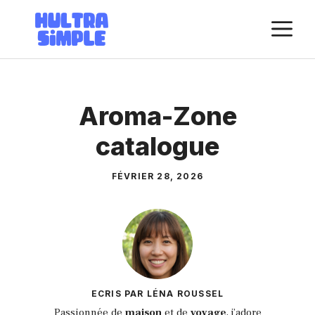
Aller
M
au
contenu
Aroma-Zone
catalogue
FÉVRIER 28, 2026
ECRIS PAR LÉNA ROUSSEL
Passionnée de
maison
et de
voyage
, j’adore