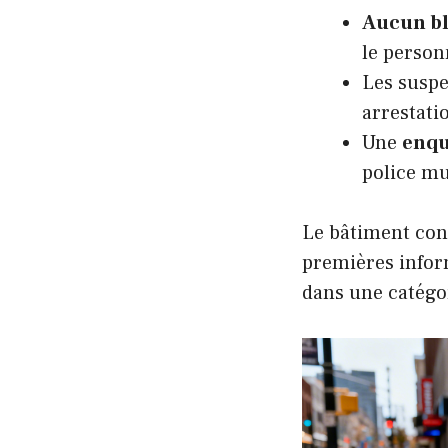
Aucun bl
le person
Les susp
arrestatio
Une
enqu
police mu
Le bâtiment con
premières inform
dans une catégor