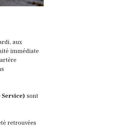
ardi, aux
imité immédiate
 artère
ns
 Service)
sont
té retrouvées