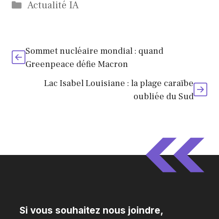
lancement
commission qui
Catégories
Actualité IA
Apple
veut imposer
Claude
Sommet nucléaire mondial : quand
Greenpeace défie Macron
Lac Isabel Louisiane : la plage caraïbe
oubliée du Sud
Si vous souhaitez nous joindre,