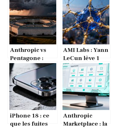
Anthropic vs
AMI Labs : Yann
Pentagone :
LeCun lève 1
quand le refus
milliard pour
de Claude
enseigner la
déclenche une
réalité à l’IA
crise
iPhone 18 : ce
Anthropic
que les fuites
Marketplace : la
révèlent avant le
plateforme sans