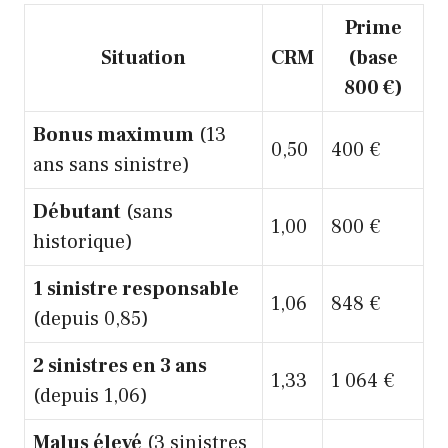
Prime
Situation
CRM
(base
800 €)
Bonus maximum
(13
0,50
400 €
ans sans sinistre)
Débutant
(sans
1,00
800 €
historique)
1 sinistre responsable
1,06
848 €
(depuis 0,85)
2 sinistres en 3 ans
1,33
1 064 €
(depuis 1,06)
Malus élevé
(3 sinistres