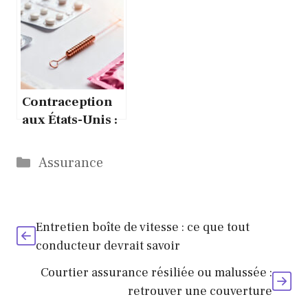
couvre
malussée :
vraiment
retrouver une
couverture
Contraception
aux États-Unis :
ce que couvre
vraiment
Catégories
Assurance
l’assurance
santé
Entretien boîte de vitesse : ce que tout
conducteur devrait savoir
Courtier assurance résiliée ou malussée :
retrouver une couverture