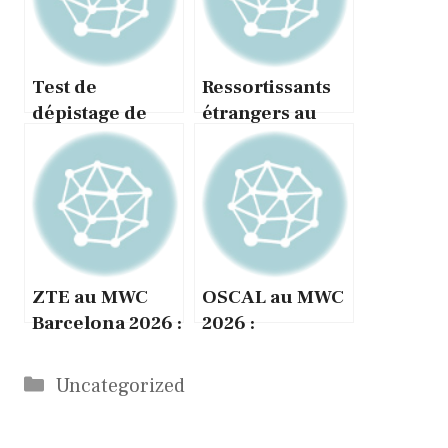
Test de
Ressortissants
dépistage de
étrangers au
drogue :
Moyen-Orient :
jusqu’où peut-
que faire en cas
on vraiment
de conflit
faire confiance
aux résultats ?
ZTE au MWC
OSCAL au MWC
Barcelona 2026 :
2026 :
l’IA full-stack
smartphones
redessine les
robustes,
Catégories
Uncategorized
télécoms
projecteur et
tablette