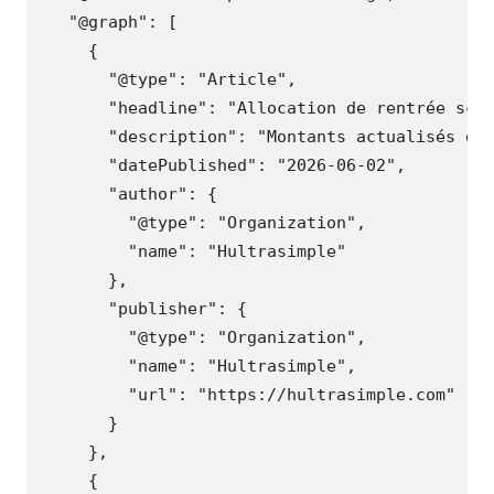
"@graph"
:
[
{
"@type"
:
"Article"
,
"headline"
:
"Allocation de rentrée sco
"description"
:
"Montants actualisés de
"datePublished"
:
"2026-06-02"
,
"author"
:
{
"@type"
:
"Organization"
,
"name"
:
"Hultrasimple"
},
"publisher"
:
{
"@type"
:
"Organization"
,
"name"
:
"Hultrasimple"
,
"url"
:
"https://hultrasimple.com"
}
},
{