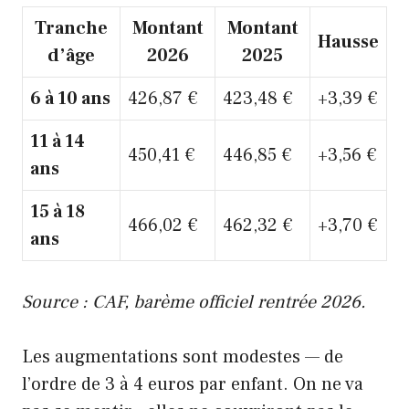
Tranche
Montant
Montant
Hausse
d’âge
2026
2025
6 à 10 ans
426,87 €
423,48 €
+3,39 €
11 à 14
450,41 €
446,85 €
+3,56 €
ans
15 à 18
466,02 €
462,32 €
+3,70 €
ans
Source : CAF, barème officiel rentrée 2026.
Les augmentations sont modestes — de
l’ordre de 3 à 4 euros par enfant. On ne va