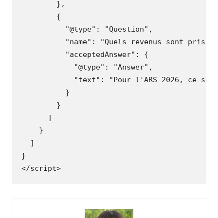
},
{
"@type"
:
"Question"
,
"name"
:
"Quels revenus sont pris e
"acceptedAnswer"
:
{
"@type"
:
"Answer"
,
"text"
:
"Pour l'ARS 2026, ce son
}
}
]
}
]
}
</scrip
t
>