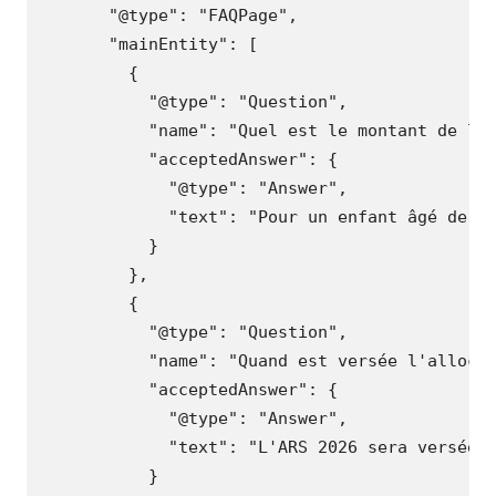
"@type"
:
"FAQPage"
,
"mainEntity"
:
[
{
"@type"
:
"Question"
,
"name"
:
"Quel est le montant de l'
"acceptedAnswer"
:
{
"@type"
:
"Answer"
,
"text"
:
"Pour un enfant âgé de 6
}
},
{
"@type"
:
"Question"
,
"name"
:
"Quand est versée l'alloca
"acceptedAnswer"
:
{
"@type"
:
"Answer"
,
"text"
:
"L'ARS 2026 sera versée 
}