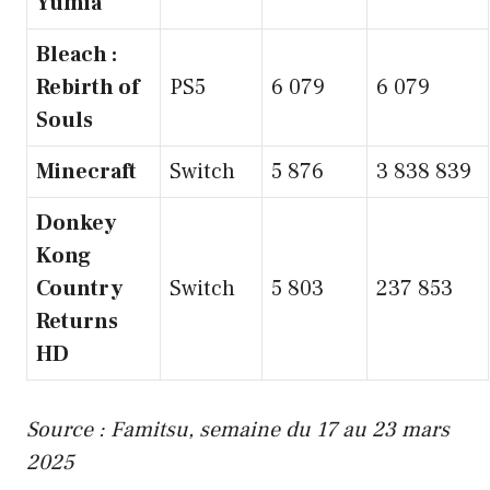
Yumia
Bleach :
Rebirth of
PS5
6 079
6 079
Souls
Minecraft
Switch
5 876
3 838 839
Donkey
Kong
Country
Switch
5 803
237 853
Returns
HD
Source : Famitsu, semaine du 17 au 23 mars
2025