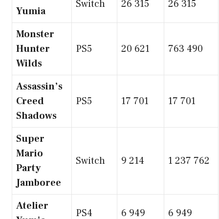
Switch
26 315
26 315
Yumia
Monster
Hunter
PS5
20 621
763 490
Wilds
Assassin’s
Creed
PS5
17 701
17 701
Shadows
Super
Mario
Switch
9 214
1 237 762
Party
Jamboree
Atelier
PS4
6 949
6 949