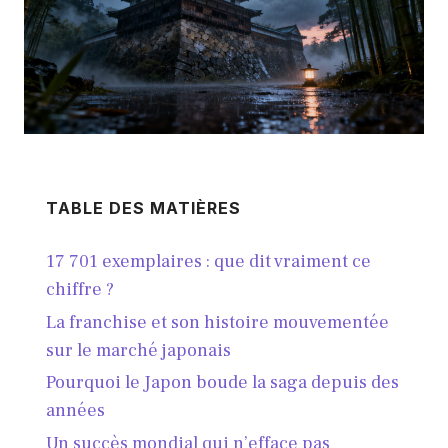
TABLE DES MATIÈRES
17 701 exemplaires : que dit vraiment ce
chiffre ?
La franchise et son histoire mouvementée
sur le marché japonais
Pourquoi le Japon boude la saga depuis des
années
Un succès mondial qui n’efface pas