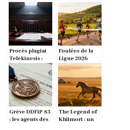
Procès plagiat
Foulées de la
Telekinesis :
Ligue 2026
Travis Scott,
Chamboeuf :
SZA et Future
courir pour la
devant le juge
vie le 22 mars
Grève DDFiP 83
The Legend of
: les agents des
Khiimori : un
finances
RPG Steam qui