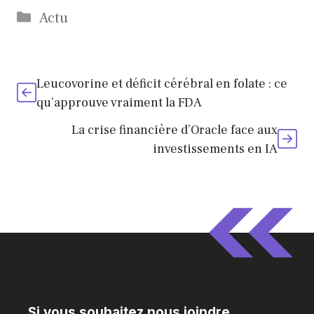
publiques du
sent la steppe et
Catégories
Actu
Var contestent
la liberté
leur médaille
en mars 2026
Leucovorine et déficit cérébral en folate : ce
qu’approuve vraiment la FDA
La crise financière d’Oracle face aux
investissements en IA
Si vous souhaitez nous joindre,