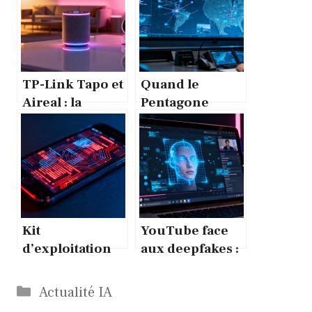
TP-Link Tapo et
Quand le
Aireal : la
Pentagone
maison
tourne le dos à
connectée
Anthropic pour
réinventée au
Google Gemini
MWC 2026
Kit
YouTube face
d’exploitation
aux deepfakes :
Coruna iPhone :
l’outil qui
ce malware qui
reconnaît votre
Catégories
Actualité IA
surveille votre
visage