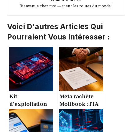
comme ailleurs
.
Bienvenue chez moi — et sur les routes du monde !
Voici D'autres Articles Qui
Pourraient Vous Intéresser :
Kit
Meta rachète
d’exploitation
Moltbook : l’IA
Coruna iPhone :
agentique
ce malware qui
change de main
surveille votre