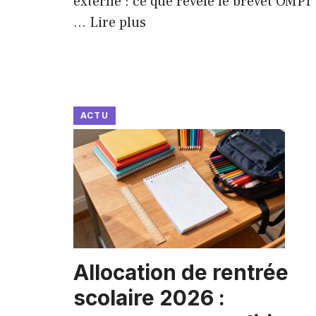
externe : ce que révèle le brevet OMPI
...
Lire plus
ACTU
Allocation de rentrée
scolaire 2026 :