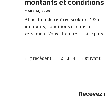
montants et conditions
MARS 13, 2026
Allocation de rentrée scolaire 2026 :
montants, conditions et date de
versement Vous attendez ...
Lire plus
Page
Page
Page
Page
←
précédent
1
2
3
4
→
suivant
Recevez n