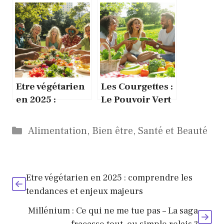
que révèle la
diversité et
science sur ce
place dans la
légume
culture
d’exception
française
Etre végétarien
Les Courgettes :
en 2025 :
Le Pouvoir Vert
comprendre les
Ignoré sous ton
tendances et
Nez
Catégories
Alimentation
,
Bien être
,
Santé et Beauté
enjeux majeurs
Etre végétarien en 2025 : comprendre les
tendances et enjeux majeurs
Millénium : Ce qui ne me tue pas – La saga