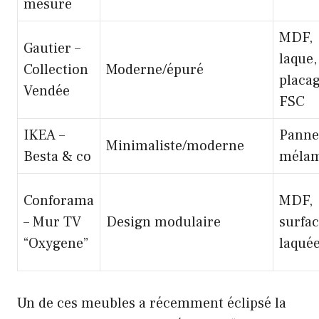
mesure
MDF,
Gautier –
laque,
Collection
Moderne/épuré
placa
Vendée
FSC
IKEA –
Panne
Minimaliste/moderne
Besta & co
mélam
Conforama
MDF,
– Mur TV
Design modulaire
surfa
“Oxygene”
laqué
Un de ces meubles a récemment éclipsé la