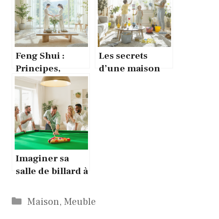
Feng Shui :
Les secrets
Principes,
d’une maison
Histoire,
propre au
Applications et
quotidien
Débats d’un art
de
l’harmonisation
de l’espace
Imaginer sa
salle de billard à
la maison : rêve
accessible ou
Catégories
Maison
,
Meuble
projet fou ?