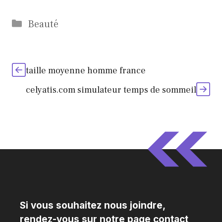
Catégories
Beauté
taille moyenne homme france
celyatis.com simulateur temps de sommeil
Si vous souhaitez nous joindre,
rendez-vous sur notre page contact