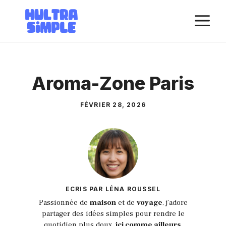
Aller
M
au
contenu
Aroma-Zone Paris
FÉVRIER 28, 2026
ECRIS PAR LÉNA ROUSSEL
Passionnée de
maison
et de
voyage
, j’adore
partager des idées simples pour rendre le
quotidien plus doux,
ici comme ailleurs
.