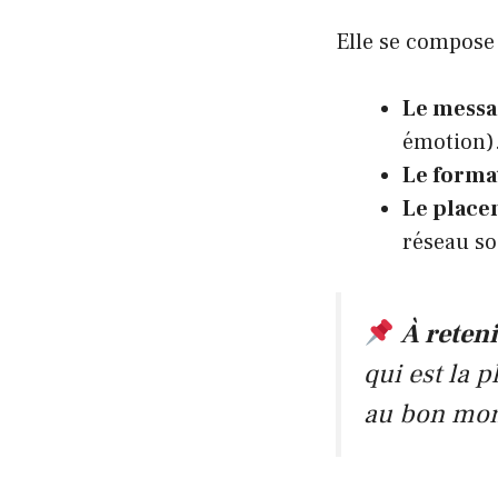
Elle se compose d
Le messa
émotion)
Le forma
Le place
réseau soc
À reten
qui est la p
au bon mom