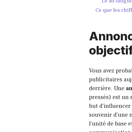
Le ad fatigue
Ce que les chif
Annonce
objecti
Vous avez probab
publicitaires a
derrière. Une
an
pressés) est un
but d’influence
souvenir d’une m
l’unité de base