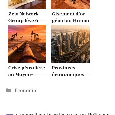
Zeta Network
Gisement d’or
Group lève 6
géant au Hunan
millions via des
: 1 000 tonnes à
obligations
138 g/t
convertibles
Crise pétrolière
Provinces
au Moyen-
économiques
Orient : ce
chinoises :
qu’Aramco
moteurs du 15e
Catégories
Economie
redoute
plan
vraiment
quinquennal
Le superéthanol maritime : cap sur l’E85 pour