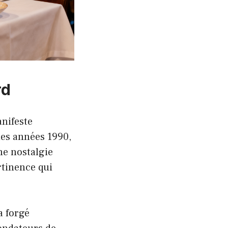
rd
anifeste
des années 1990,
ne nostalgie
rtinence qui
a forgé