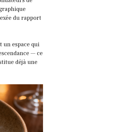
fondateurs de
ographique
lexée du rapport
st un espace qui
descendance — ce
stitue déjà une