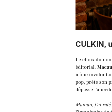
CULKIN, u
Le choix du nom 
éditorial.
Macau
icône involontai
pop, prête son 
dépasse l’anecdo
Maman, j’ai raté 