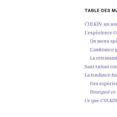
TABLE DES M
CULKIN, un nom
L’expérience Os
Un menu spé
L’ambiance g
La retransmis
Sant Antoni com
La tendance fu
Des expérie
Pourquoi ce
Ce que CULKIN 