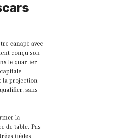
scars
otre canapé avec
ent conçu son
ns le quartier
capitale
 la projection
ualifier, sans
ormer la
 de table. Pas
rées tièdes,