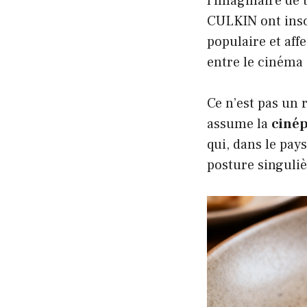
l’imaginaire de 
CULKIN ont insc
populaire et af
entre le cinéma e
Ce n’est pas un 
assume la
cinép
qui, dans le pay
posture singuliè