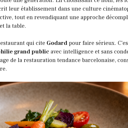
toute une génération. En choisissant ce nom, les 
rit leur établissement dans une culture cinémat
fective, tout en revendiquant une approche décomp
t la table.
restaurant qui cite
Godard
pour faire sérieux. C’e
hilie grand public
avec intelligence et sans con
sage de la restauration tendance barcelonaise, con
re.