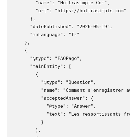
"name"
:
"Hultrasimple Com"
,
"url"
:
"https://hultrasimple.com"
},
"datePublished"
:
"2026-05-19"
,
"inLanguage"
:
"fr"
},
{
"@type"
:
"FAQPage"
,
"mainEntity"
:
[
{
"@type"
:
"Question"
,
"name"
:
"Comment s'enregistrer aup
"acceptedAnswer"
:
{
"@type"
:
"Answer"
,
"text"
:
"Les ressortissants fran
}
},