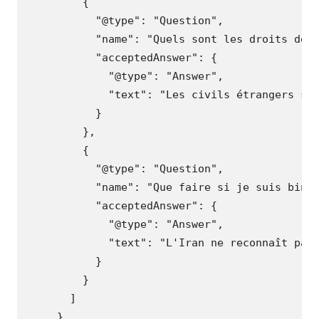
{
"@type"
:
"Question"
,
"name"
:
"Quels sont les droits des
"acceptedAnswer"
:
{
"@type"
:
"Answer"
,
"text"
:
"Les civils étrangers so
}
},
{
"@type"
:
"Question"
,
"name"
:
"Que faire si je suis bina
"acceptedAnswer"
:
{
"@type"
:
"Answer"
,
"text"
:
"L'Iran ne reconnaît pas
}
}
]
}