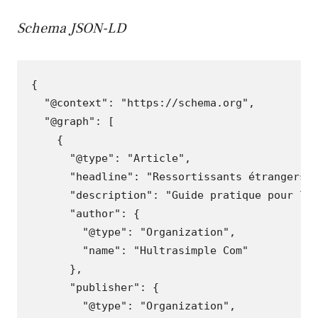
Schema JSON-LD
{
"@context"
:
"https://schema.org"
,
"@graph"
:
[
{
"@type"
:
"Article"
,
"headline"
:
"Ressortissants étrangers 
"description"
:
"Guide pratique pour le
"author"
:
{
"@type"
:
"Organization"
,
"name"
:
"Hultrasimple Com"
},
"publisher"
:
{
"@type"
:
"Organization"
,