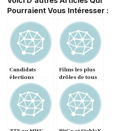
Voici D'autres Articles Qui
Pourraient Vous Intéresser :
Candidats
Films les plus
élections
drôles de tous
municipales
les temps : ce
2026 : qui peut
que dit la
se présenter ?
science
ZTE au MWC
BitGo et StableX