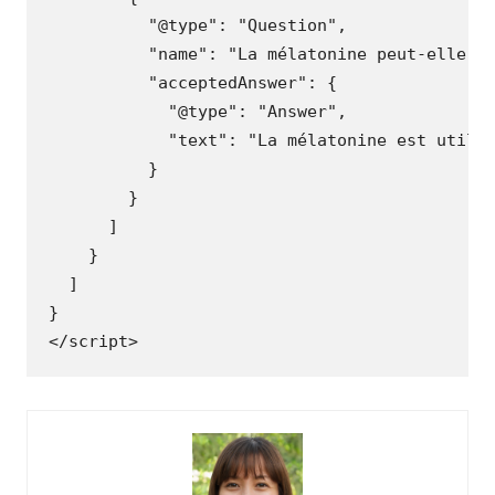
"@type"
:
"Question"
,
"name"
:
"La mélatonine peut-elle r
"acceptedAnswer"
:
{
"@type"
:
"Answer"
,
"text"
:
"La mélatonine est utile
}
}
]
}
]
}
</scrip
t
>