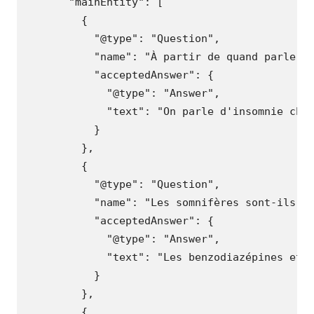
"mainEntity"
:
[
{
"@type"
:
"Question"
,
"name"
:
"À partir de quand parle-t
"acceptedAnswer"
:
{
"@type"
:
"Answer"
,
"text"
:
"On parle d'insomnie chr
}
},
{
"@type"
:
"Question"
,
"name"
:
"Les somnifères sont-ils d
"acceptedAnswer"
:
{
"@type"
:
"Answer"
,
"text"
:
"Les benzodiazépines et 
}
},
{