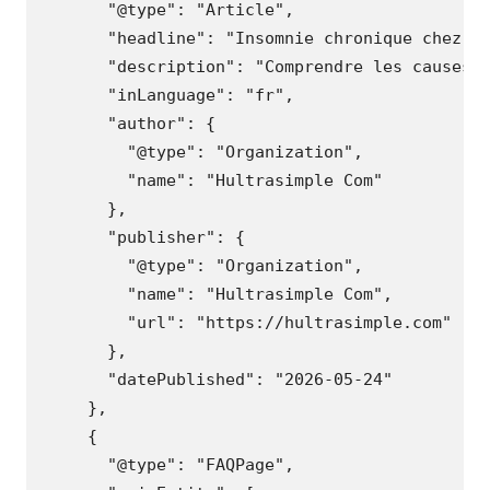
"@type"
:
"Article"
,
"headline"
:
"Insomnie chronique chez l
"description"
:
"Comprendre les causes 
"inLanguage"
:
"fr"
,
"author"
:
{
"@type"
:
"Organization"
,
"name"
:
"Hultrasimple Com"
},
"publisher"
:
{
"@type"
:
"Organization"
,
"name"
:
"Hultrasimple Com"
,
"url"
:
"https://hultrasimple.com"
},
"datePublished"
:
"2026-05-24"
},
{
"@type"
:
"FAQPage"
,