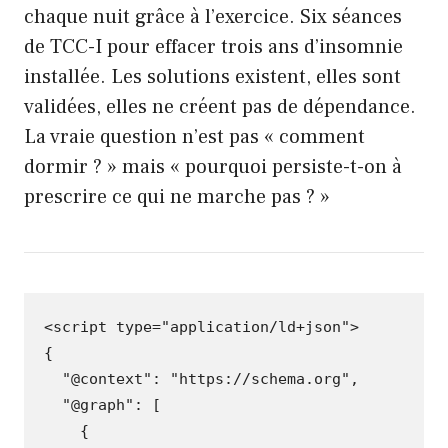
chaque nuit grâce à l’exercice. Six séances
de TCC-I pour effacer trois ans d’insomnie
installée. Les solutions existent, elles sont
validées, elles ne créent pas de dépendance.
La vraie question n’est pas « comment
dormir ? » mais « pourquoi persiste-t-on à
prescrire ce qui ne marche pas ? »
<scrip
t
t
ype=
"application/ld+json"
>
{
"@context"
:
"https://schema.org"
,
"@graph"
:
[
{