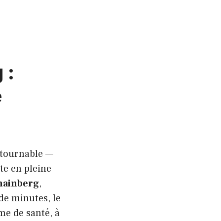
 :
e
ntournable —
te en pleine
hainberg
,
de minutes, le
me de santé, à