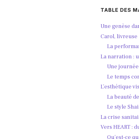
TABLE DES M
Une genèse dan
Carol, livreuse
La performa
La narration : 
Une journée
Le temps c
L’esthétique v
La beauté de
Le style Sha
La crise sanita
Vers HEART : d
Qu’est-ce q