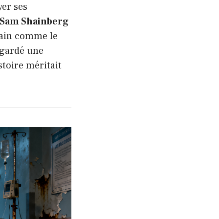
yer ses
 Sam Shainberg
cain comme le
regardé une
stoire méritait