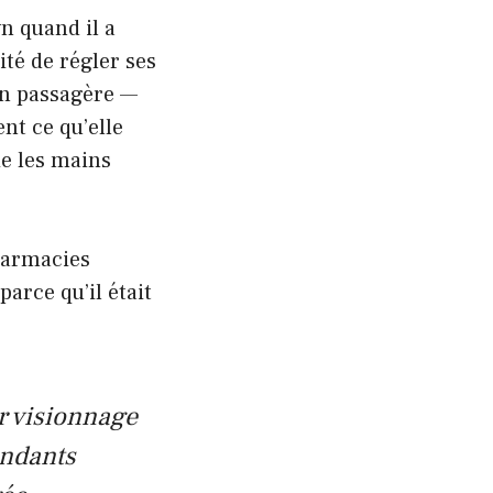
n quand il a
té de régler ses
on passagère —
nt ce qu’elle
ie les mains
harmacies
parce qu’il était
r visionnage
endants