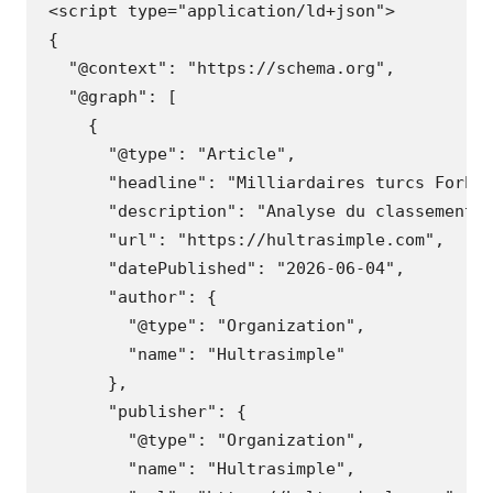
<scrip
t
t
ype=
"application/ld+json"
>
{
"@context"
:
"https://schema.org"
,
"@graph"
:
[
{
"@type"
:
"Article"
,
"headline"
:
"Milliardaires turcs Forbe
"description"
:
"Analyse du classement 
"url"
:
"https://hultrasimple.com"
,
"datePublished"
:
"2026-06-04"
,
"author"
:
{
"@type"
:
"Organization"
,
"name"
:
"Hultrasimple"
},
"publisher"
:
{
"@type"
:
"Organization"
,
"name"
:
"Hultrasimple"
,