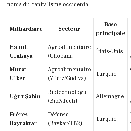
noms du capitalisme occidental.
Base
Milliardaire
Secteur
principale
Hamdi
Agroalimentaire
États-Unis
Ulukaya
(Chobani)
Murat
Agroalimentaire
Turquie
Ülker
(Yıldız/Godiva)
Biotechnologie
Uğur Şahin
Allemagne
(BioNTech)
Frères
Défense
Turquie
Bayraktar
(Baykar/TB2)