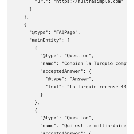
"url"
:
"https://hultrasimple.com"
}
},
{
"@type"
:
"FAQPage"
,
"mainEntity"
:
[
{
"@type"
:
"Question"
,
"name"
:
"Combien la Turquie compte
"acceptedAnswer"
:
{
"@type"
:
"Answer"
,
"text"
:
"La Turquie recense 43 m
}
},
{
"@type"
:
"Question"
,
"name"
:
"Qui est le milliardaire t
"acceptedAnswer"
:
{