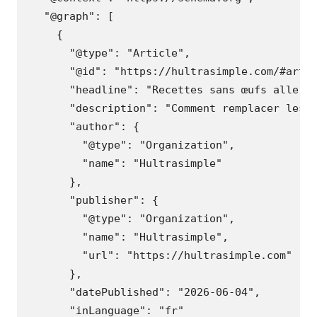
"@graph"
:
[
{
"@type"
:
"Article"
,
"@id"
:
"https://hultrasimple.com/#arti
"headline"
:
"Recettes sans œufs allerg
"description"
:
"Comment remplacer les 
"author"
:
{
"@type"
:
"Organization"
,
"name"
:
"Hultrasimple"
},
"publisher"
:
{
"@type"
:
"Organization"
,
"name"
:
"Hultrasimple"
,
"url"
:
"https://hultrasimple.com"
},
"datePublished"
:
"2026-06-04"
,
"inLanguage"
:
"fr"