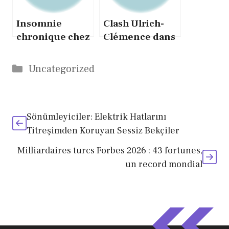
Insomnie
Clash Ulrich-
chronique chez
Clémence dans
les seniors :
Koh-Lanta : ce
causes, risques
qui a tout
Catégories
Uncategorized
et vraies
déclenché
solutions
Sönümleyiciler: Elektrik Hatlarını
Titreşimden Koruyan Sessiz Bekçiler
Milliardaires turcs Forbes 2026 : 43 fortunes,
un record mondial