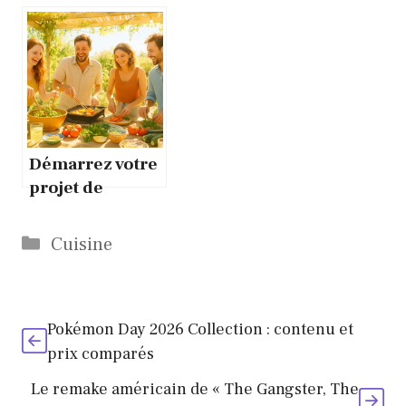
Démarrez votre
projet de
cuisine d’été :
l’inspiration
Catégories
Cuisine
avant l’action
Pokémon Day 2026 Collection : contenu et
prix comparés
Le remake américain de « The Gangster, The