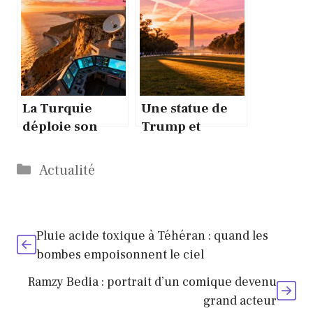
Moyen-Orient :
Çelik,
enjeux pour
enseignante
l’Afrique
assassinée
La Turquie
Une statue de
déploie son
Trump et
réseau GTH en
Epstein
Méditerranée
installée sur le
Catégories
Actualité
orientale
National Mall
Pluie acide toxique à Téhéran : quand les
bombes empoisonnent le ciel
Ramzy Bedia : portrait d’un comique devenu
grand acteur