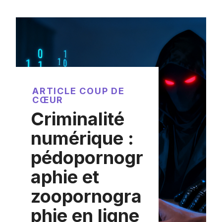
ARTICLE COUP DE
CŒUR
Criminalité
numérique :
pédopornogr
aphie et
zoopornogra
phie en ligne