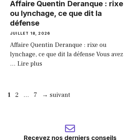
Affaire Quentin Deranque : rixe
ou lynchage, ce que dit la
défense
JUILLET 18, 2026
Affaire Quentin Deranque : rixe ou
lynchage, ce que dit la défense Vous avez
...
Lire plus
Page
Page
Page
1
2
…
7
→
suivant
Recevez nos derniers conseils