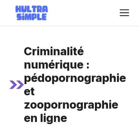
Aller
M
au
contenu
Criminalité
numérique :
pédopornographie
et
zoopornographie
en ligne