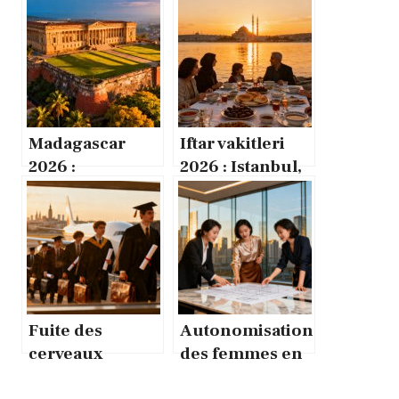
Madagascar
Iftar vakitleri
2026 :
2026 : Istanbul,
Randrianirina
Ankara et Izmir
dissout le
au crépuscule
gouvernement
du Ramadan
sous pression
Fuite des
Autonomisation
cerveaux
des femmes en
américains vers
Chine : chiffres