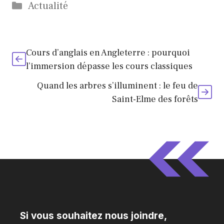
l’Europe :
et politiques
Catégories
Actualité
causes et
enjeux
Cours d’anglais en Angleterre : pourquoi
l’immersion dépasse les cours classiques
Quand les arbres s’illuminent : le feu de
Saint-Elme des forêts
Si vous souhaitez nous joindre,