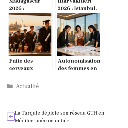
Madagascar
Iftar vakitleri
2026 :
2026 : Istanbul,
Randrianirina
Ankara et Izmir
dissout le
au crépuscule
gouvernement
du Ramadan
sous pression
Fuite des
Autonomisation
cerveaux
des femmes en
américains vers
Chine : chiffres
l’Europe :
et politiques
Catégories
Actualité
causes et
enjeux
La Turquie déploie son réseau GTH en
Méditerranée orientale